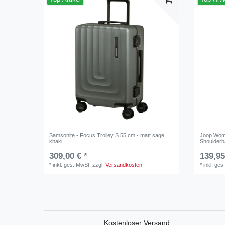
Samsonite - Focus Trolley S 55 cm - matt sage
Joop Wome
khaki
Shoulderb
309,00 € *
139,95
*
inkl. ges. MwSt.
zzgl.
Versandkosten
*
inkl. ges
Kostenloser Versand