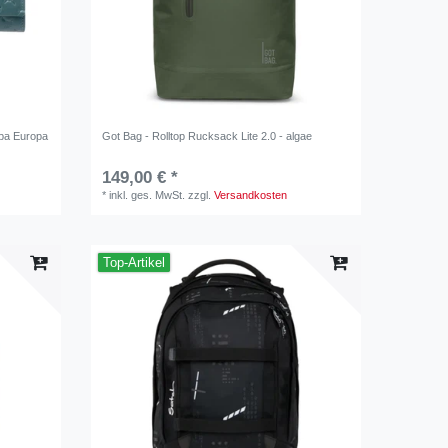
pa Europa
Got Bag - Rolltop Rucksack Lite 2.0 - algae
149,00 € *
*
inkl. ges. MwSt.
zzgl.
Versandkosten
Top-Artikel