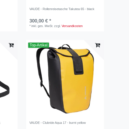
VAUDE - Rollenreisetasche Takutea 65 - black
300,00 € *
*
inkl. ges. MwSt.
zzgl.
Versandkosten
Top-Artikel
k
VAUDE - Clubride Aqua 17 - burnt yellow