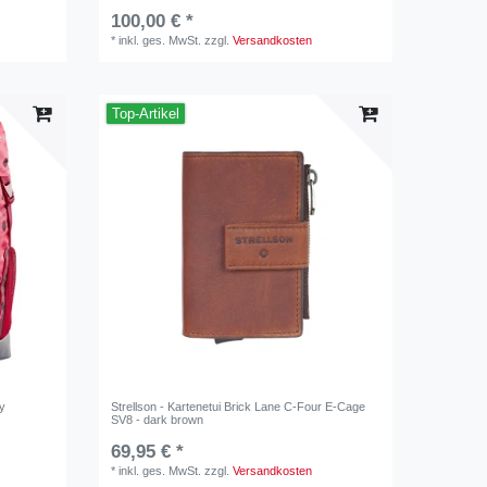
100,00 € *
*
inkl. ges. MwSt.
zzgl.
Versandkosten
Top-Artikel
ry
Strellson - Kartenetui Brick Lane C-Four E-Cage
SV8 - dark brown
69,95 € *
*
inkl. ges. MwSt.
zzgl.
Versandkosten