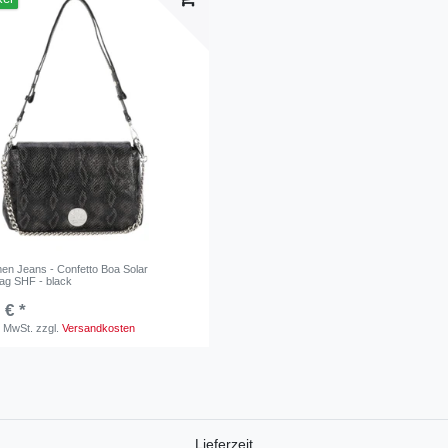
n Jeans - Confetto Boa Solar
ag SHF - black
 € *
. MwSt.
zzgl.
Versandkosten
Lieferzeit