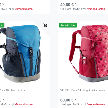
€ *
40,00 € *
. MwSt.
zzgl.
Versandkosten
*
inkl. ges. MwSt.
zzgl.
Versandkosten
kel
Top-Artikel
ck 10 - blue / eclipse
VAUDE - Puck 14 - bright pink / cranber
€ *
60,00 € *
. MwSt.
zzgl.
Versandkosten
*
inkl. ges. MwSt.
zzgl.
Versandkosten