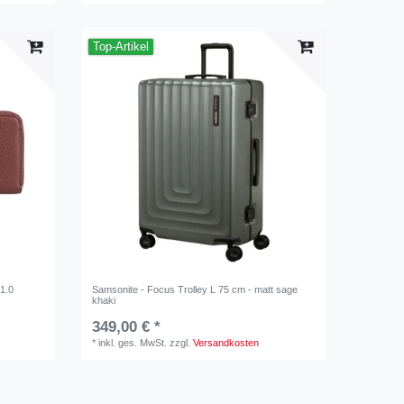
Top-Artikel
1.0
Samsonite - Focus Trolley L 75 cm - matt sage
khaki
349,00 € *
*
inkl. ges. MwSt.
zzgl.
Versandkosten