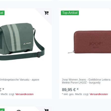
kel
Top-Artikel
Umhängetasche Vanuatu - agave
Joop Women Jeans - Geldbörse Lettera 
Melete Purse LH10Z - burgundy
€ *
89,95 € *
. MwSt.
zzgl.
Versandkosten
*
inkl. ges. MwSt.
zzgl.
Versandkosten
kel