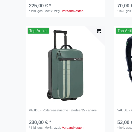
225,00 € *
70,00 
*
inkl. ges. MwSt.
zzgl.
Versandkosten
*
inkl. ges
Top-Artikel
Top-Arti
VAUDE - Rollenreisetasche Takutea 35 - agave
VAUDE - Pu
230,00 € *
53,00 
*
inkl. ges. MwSt.
zzgl.
Versandkosten
*
inkl. ges