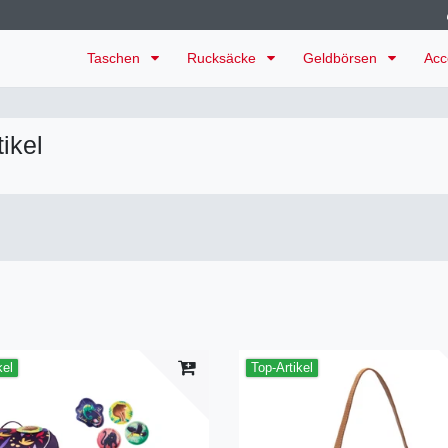
Taschen
Rucksäcke
Geldbörsen
Acc
tikel
kel
Top-Artikel