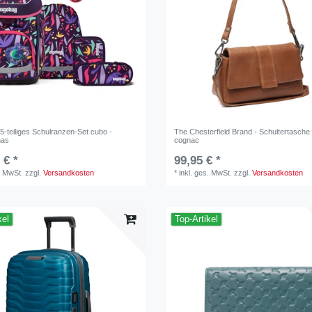
5-teiliges Schulranzen-Set cubo -
The Chesterfield Brand - Schultertasche 
nas
cognac
 € *
99,95 € *
. MwSt.
zzgl.
Versandkosten
*
inkl. ges. MwSt.
zzgl.
Versandkosten
kel
Top-Artikel