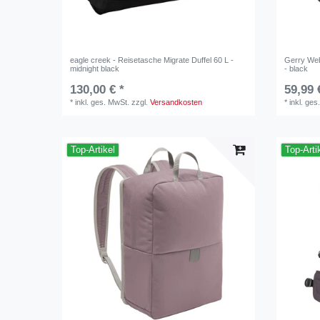
eagle creek - Reisetasche Migrate Duffel 60 L -
Gerry Web
midnight black
- black
130,00 € *
59,99 
*
inkl. ges. MwSt.
zzgl.
Versandkosten
*
inkl. ges
Top-Artikel
Top-Arti