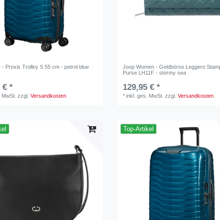
- Proxis Trolley S 55 cm - petrol blue
Joop Women - Geldbörse Leggero Stam
Purse LH11F - stormy sea
 € *
129,95 € *
. MwSt.
zzgl.
Versandkosten
*
inkl. ges. MwSt.
zzgl.
Versandkosten
kel
Top-Artikel