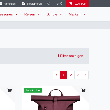
Anmelden
Registrieren
0
0,00 EUR
essoires
Reisen
Schule
Marken
Filter anzeigen
1
2
3
Top-Artikel