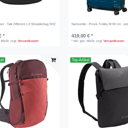
er - Talk Different 1.0 Shoulderbag SHZ
Samsonite - Proxis Trolley M 69 cm - pet
€ *
419,00 € *
. MwSt.
zzgl.
Versandkosten
*
inkl. ges. MwSt.
zzgl.
Versandkosten
kel
Top-Artikel