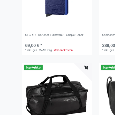
SECRID - Kartenetui Miniwallet - Crisple Cobalt
Samsonite 
69,00 € *
389,00
*
inkl. ges. MwSt.
zzgl.
Versandkosten
*
inkl. ges
Top-Artikel
Top-Arti