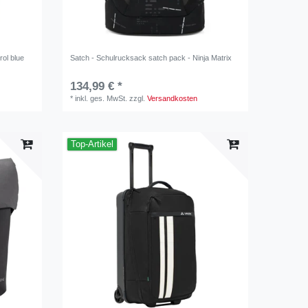
rol blue
Satch - Schulrucksack satch pack - Ninja Matrix
134,99 € *
*
inkl. ges. MwSt.
zzgl.
Versandkosten
Top-Artikel