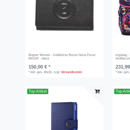
Bogner Women - Geldbörse Bozen Nena Purse
ergobag - 
MH10F - black
AmBärzo
150,00 € *
231,99
*
inkl. ges. MwSt.
zzgl.
Versandkosten
*
inkl. ges
Top-Artikel
Top-Arti