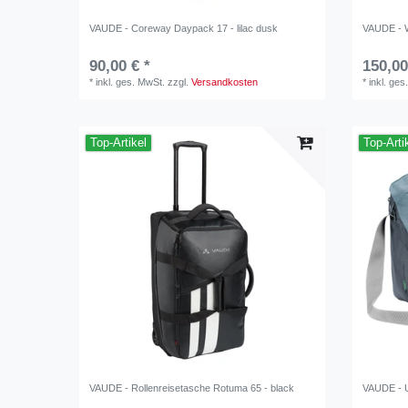
VAUDE - Coreway Daypack 17 - lilac dusk
VAUDE - 
90,00 € *
150,00
*
inkl. ges. MwSt.
zzgl.
Versandkosten
*
inkl. ges
Top-Artikel
Top-Arti
VAUDE - Rollenreisetasche Rotuma 65 - black
VAUDE - U