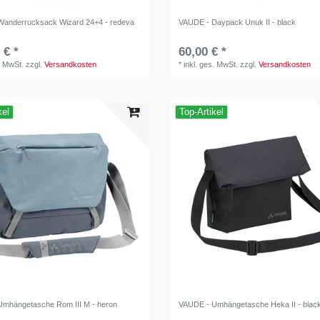
Wanderrucksack Wizard 24+4 - redeva
VAUDE - Daypack Unuk II - black
 € *
60,00 € *
. MwSt.
zzgl.
Versandkosten
*
inkl. ges. MwSt.
zzgl.
Versandkosten
kel
Top-Artikel
mhängetasche Rom III M - heron
VAUDE - Umhängetasche Heka II - blac