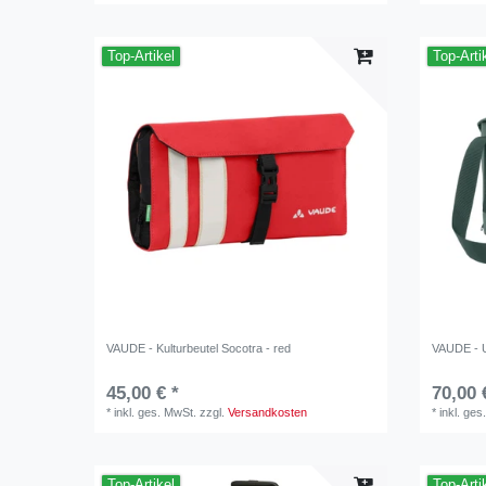
Top-Artikel
Top-Arti
VAUDE - Kulturbeutel Socotra - red
VAUDE - 
45,00 € *
70,00 
*
inkl. ges. MwSt.
zzgl.
Versandkosten
*
inkl. ges
Top-Artikel
Top-Arti