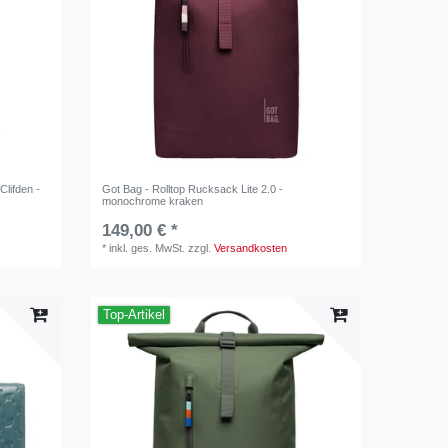
Clifden -
Got Bag - Rolltop Rucksack Lite 2.0 -
monochrome kraken
149,00 € *
*
inkl. ges. MwSt.
zzgl.
Versandkosten
Top-Artikel