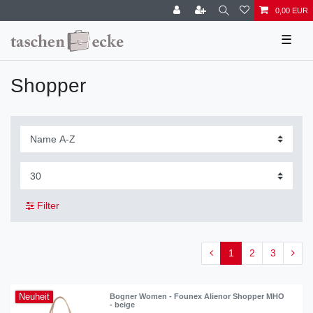
0,00 EUR
☰
Shopper
Filter
1
2
3
Neuheit
Bogner Women - Founex Alienor Shopper MHO
- beige