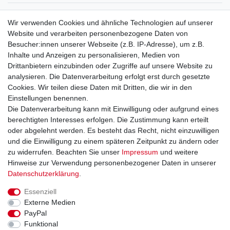
Service
Wir verwenden Cookies und ähnliche Technologien auf unserer
Mein Konto
Website und verarbeiten personenbezogene Daten von
Versand & Retoure
Besucher:innen unserer Webseite (z.B. IP-Adresse), um z.B.
Inhalte und Anzeigen zu personalisieren, Medien von
Rechtliche Informationen
Drittanbietern einzubinden oder Zugriffe auf unsere Website zu
Widerrufsrecht
analysieren. Die Datenverarbeitung erfolgt erst durch gesetzte
Widerrufsformular
Cookies. Wir teilen diese Daten mit Dritten, die wir in den
Datenschutzerklärung
Einstellungen benennen.
AGB
Die Datenverarbeitung kann mit Einwilligung oder aufgrund eines
Impressum
berechtigten Interesses erfolgen. Die Zustimmung kann erteilt
oder abgelehnt werden. Es besteht das Recht, nicht einzuwilligen
und die Einwilligung zu einem späteren Zeitpunkt zu ändern oder
Kontakt
Vertrag widerrufen
zu widerrufen. Beachten Sie unser
Impressum
und weitere
Hinweise zur Verwendung personenbezogener Daten in unserer
Zahlungsarten
Daten­schutz­erklärung
.
Paypal
Essenziell
Kreditkarte
Externe Medien
Lastschrift
PayPal
Apple Pay
Funktional
Google Pay