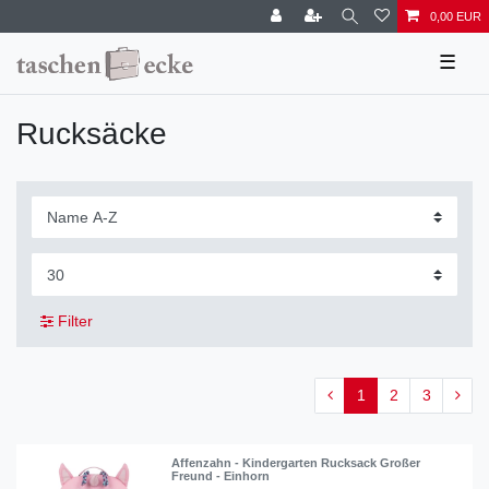
0,00 EUR
☰
Rucksäcke
Filter
1
2
3
Affenzahn - Kindergarten Rucksack Großer
Freund - Einhorn