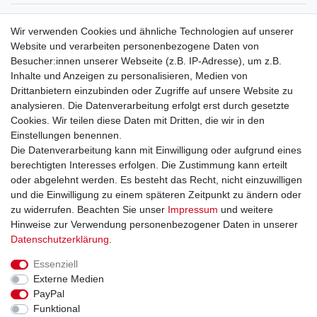
Service
Wir verwenden Cookies und ähnliche Technologien auf unserer
Mein Konto
Website und verarbeiten personenbezogene Daten von
Versand & Retoure
Besucher:innen unserer Webseite (z.B. IP-Adresse), um z.B.
Inhalte und Anzeigen zu personalisieren, Medien von
Rechtliche Informationen
Drittanbietern einzubinden oder Zugriffe auf unsere Website zu
Widerrufsrecht
analysieren. Die Datenverarbeitung erfolgt erst durch gesetzte
Widerrufsformular
Cookies. Wir teilen diese Daten mit Dritten, die wir in den
Datenschutzerklärung
Einstellungen benennen.
AGB
Die Datenverarbeitung kann mit Einwilligung oder aufgrund eines
Impressum
berechtigten Interesses erfolgen. Die Zustimmung kann erteilt
oder abgelehnt werden. Es besteht das Recht, nicht einzuwilligen
und die Einwilligung zu einem späteren Zeitpunkt zu ändern oder
Kontakt
Vertrag widerrufen
zu widerrufen. Beachten Sie unser
Impressum
und weitere
Hinweise zur Verwendung personenbezogener Daten in unserer
Zahlungsarten
Daten­schutz­erklärung
.
Paypal
Essenziell
Kreditkarte
Externe Medien
Lastschrift
PayPal
Apple Pay
Funktional
Google Pay