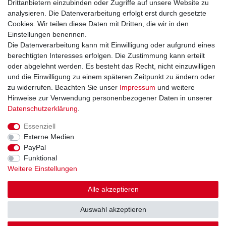
Drittanbietern einzubinden oder Zugriffe auf unsere Website zu
Widerrufsrecht
analysieren. Die Datenverarbeitung erfolgt erst durch gesetzte
Widerrufsformular
Cookies. Wir teilen diese Daten mit Dritten, die wir in den
Datenschutzerklärung
Einstellungen benennen.
AGB
Die Datenverarbeitung kann mit Einwilligung oder aufgrund eines
Impressum
berechtigten Interesses erfolgen. Die Zustimmung kann erteilt
oder abgelehnt werden. Es besteht das Recht, nicht einzuwilligen
und die Einwilligung zu einem späteren Zeitpunkt zu ändern oder
Kontakt
Vertrag widerrufen
zu widerrufen. Beachten Sie unser
Impressum
und weitere
Hinweise zur Verwendung personenbezogener Daten in unserer
Zahlungsarten
Daten­schutz­erklärung
.
Paypal
Essenziell
Kreditkarte
Externe Medien
Lastschrift
PayPal
Apple Pay
Funktional
Google Pay
Weitere Einstellungen
Vorkasse
Folgen Sie uns bei
Alle akzeptieren
Facebook
Auswahl akzeptieren
Instagram