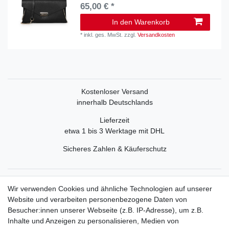
65,00 € *
In den Warenkorb
*
inkl. ges. MwSt.
zzgl.
Versandkosten
Kostenloser Versand
innerhalb Deutschlands
Lieferzeit
etwa 1 bis 3 Werktage mit DHL
Sicheres Zahlen & Käuferschutz
Service
Wir verwenden Cookies und ähnliche Technologien auf unserer
Mein Konto
Website und verarbeiten personenbezogene Daten von
Versand & Retoure
Besucher:innen unserer Webseite (z.B. IP-Adresse), um z.B.
Inhalte und Anzeigen zu personalisieren, Medien von
Rechtliche Informationen