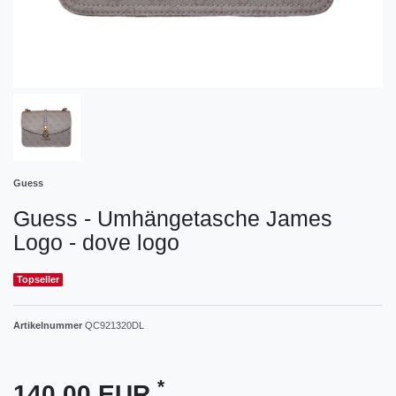
Guess
Guess - Umhängetasche James
Logo - dove logo
Topseller
Artikelnummer
QC921320DL
*
140,00 EUR