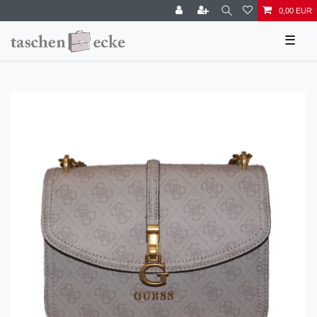
0,00 EUR
☰