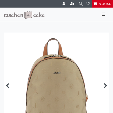
0,00 EUR
☰