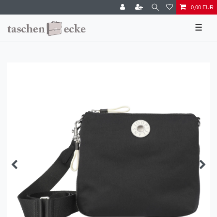
0,00 EUR
☰