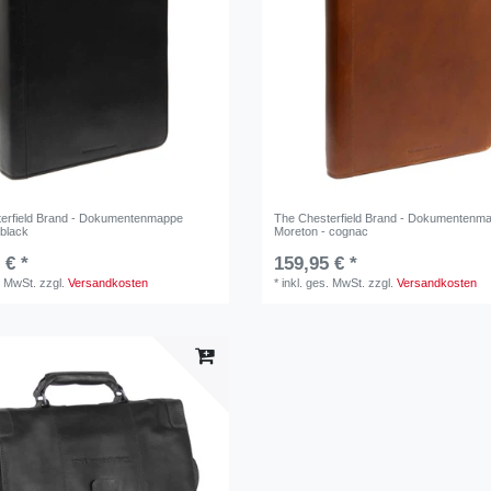
erfield Brand - Dokumentenmappe
The Chesterfield Brand - Dokumentenm
 black
Moreton - cognac
 € *
159,95 € *
. MwSt.
zzgl.
Versandkosten
*
inkl. ges. MwSt.
zzgl.
Versandkosten