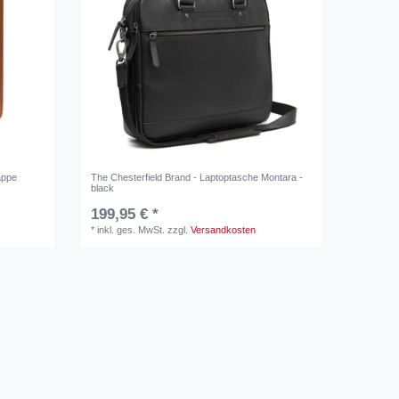
appe
The Chesterfield Brand - Laptoptasche Montara -
black
199,95 € *
*
inkl. ges. MwSt.
zzgl.
Versandkosten