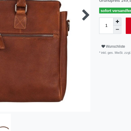
Grundpreis
149,9
sofort versandfer
Wunschliste
* inkl. ges. MwSt. zzgl.