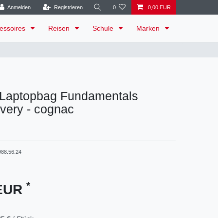
Anmelden
Registrieren
0
0,00 EUR
essoires
Reisen
Schule
Marken
- Laptopbag Fundamentals
very - cognac
88.56.24
*
 EUR