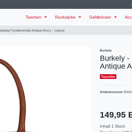
Taschen
Rucksäcke
Geldbörsen
Acc
ptopbag Fundamentals Antique Avery - cognac
Burkely
Burkely 
Antique A
Topseller
Artikelnummer
80069
149,95
Inhalt
1
Stück