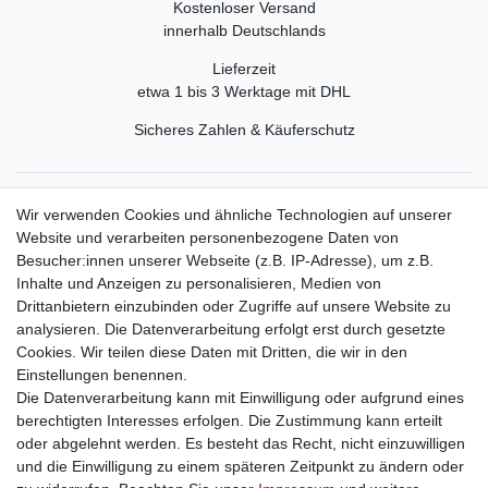
Kostenloser Versand
innerhalb Deutschlands
Lieferzeit
etwa 1 bis 3 Werktage mit DHL
Sicheres Zahlen & Käuferschutz
Service
Wir verwenden Cookies und ähnliche Technologien auf unserer
Mein Konto
Website und verarbeiten personenbezogene Daten von
Versand & Retoure
Besucher:innen unserer Webseite (z.B. IP-Adresse), um z.B.
Inhalte und Anzeigen zu personalisieren, Medien von
Rechtliche Informationen
Drittanbietern einzubinden oder Zugriffe auf unsere Website zu
Widerrufsrecht
analysieren. Die Datenverarbeitung erfolgt erst durch gesetzte
Widerrufsformular
Cookies. Wir teilen diese Daten mit Dritten, die wir in den
Datenschutzerklärung
Einstellungen benennen.
AGB
Die Datenverarbeitung kann mit Einwilligung oder aufgrund eines
Impressum
berechtigten Interesses erfolgen. Die Zustimmung kann erteilt
oder abgelehnt werden. Es besteht das Recht, nicht einzuwilligen
und die Einwilligung zu einem späteren Zeitpunkt zu ändern oder
Kontakt
Vertrag widerrufen