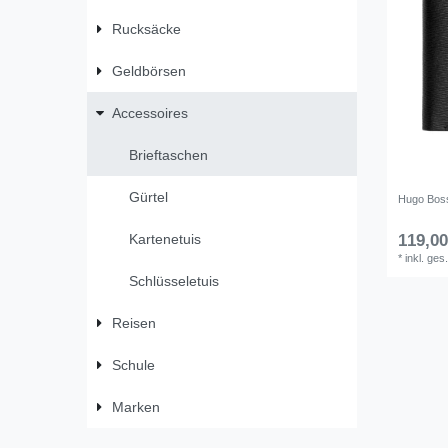
Rucksäcke
Geldbörsen
Accessoires
Brieftaschen
Gürtel
Hugo Boss 
Kartenetuis
119,00
*
inkl. ges
Schlüsseletuis
Reisen
Schule
Marken