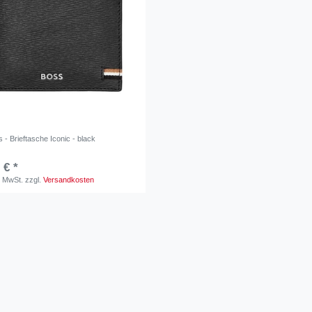
- Brieftasche Iconic - black
 € *
. MwSt.
zzgl.
Versandkosten