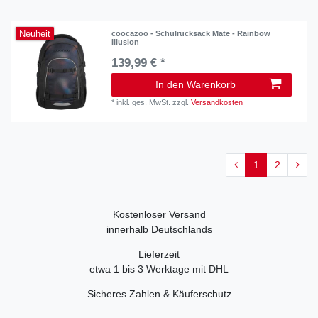
Neuheit
coocazoo - Schulrucksack Mate - Rainbow
Illusion
139,99 € *
In den Warenkorb
*
inkl. ges. MwSt.
zzgl.
Versandkosten
1
2
Kostenloser Versand
innerhalb Deutschlands
Lieferzeit
etwa 1 bis 3 Werktage mit DHL
Sicheres Zahlen & Käuferschutz