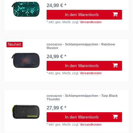
24,99 € *
In den Warenkorb
*
inkl. ges. MwSt.
zzgl.
Versandkosten
Neuheit
coocazoo - Schlampermäppchen - Rainbow
Illusion
24,99 € *
In den Warenkorb
*
inkl. ges. MwSt.
zzgl.
Versandkosten
coocazoo - Schlampermäppchen - Tarp Black
Thunder
27,99 € *
In den Warenkorb
*
inkl. ges. MwSt.
zzgl.
Versandkosten