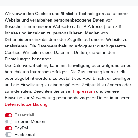
Service
Wir verwenden Cookies und ähnliche Technologien auf unserer
Mein Konto
Website und verarbeiten personenbezogene Daten von
Versand & Retoure
Besucher:innen unserer Webseite (z.B. IP-Adresse), um z.B.
Inhalte und Anzeigen zu personalisieren, Medien von
Rechtliche Informationen
Drittanbietern einzubinden oder Zugriffe auf unsere Website zu
Widerrufsrecht
analysieren. Die Datenverarbeitung erfolgt erst durch gesetzte
Widerrufsformular
Cookies. Wir teilen diese Daten mit Dritten, die wir in den
Datenschutzerklärung
Einstellungen benennen.
AGB
Die Datenverarbeitung kann mit Einwilligung oder aufgrund eines
Impressum
berechtigten Interesses erfolgen. Die Zustimmung kann erteilt
oder abgelehnt werden. Es besteht das Recht, nicht einzuwilligen
und die Einwilligung zu einem späteren Zeitpunkt zu ändern oder
Kontakt
Vertrag widerrufen
zu widerrufen. Beachten Sie unser
Impressum
und weitere
Hinweise zur Verwendung personenbezogener Daten in unserer
Zahlungsarten
Daten­schutz­erklärung
.
Paypal
Essenziell
Kreditkarte
Externe Medien
Lastschrift
PayPal
Apple Pay
Funktional
Google Pay