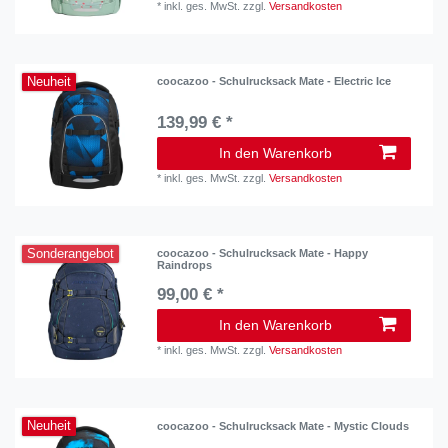
*
inkl. ges. MwSt.
zzgl.
Versandkosten
Neuheit
coocazoo - Schulrucksack Mate - Electric Ice
139,99 € *
In den Warenkorb
*
inkl. ges. MwSt.
zzgl.
Versandkosten
Sonderangebot
coocazoo - Schulrucksack Mate - Happy
Raindrops
99,00 € *
In den Warenkorb
*
inkl. ges. MwSt.
zzgl.
Versandkosten
Neuheit
coocazoo - Schulrucksack Mate - Mystic Clouds