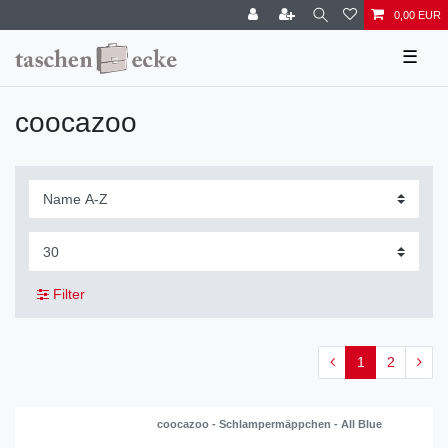
0,00 EUR
☰
coocazoo
Filter
1
2
coocazoo - Schlampermäppchen - All Blue