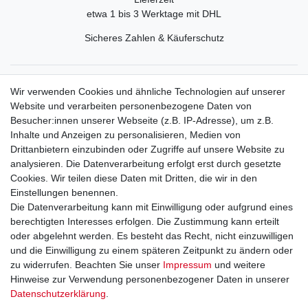
etwa 1 bis 3 Werktage mit DHL
Sicheres Zahlen & Käuferschutz
Service
Wir verwenden Cookies und ähnliche Technologien auf unserer
Mein Konto
Website und verarbeiten personenbezogene Daten von
Versand & Retoure
Besucher:innen unserer Webseite (z.B. IP-Adresse), um z.B.
Inhalte und Anzeigen zu personalisieren, Medien von
Rechtliche Informationen
Drittanbietern einzubinden oder Zugriffe auf unsere Website zu
Widerrufsrecht
analysieren. Die Datenverarbeitung erfolgt erst durch gesetzte
Widerrufsformular
Cookies. Wir teilen diese Daten mit Dritten, die wir in den
Datenschutzerklärung
Einstellungen benennen.
AGB
Die Datenverarbeitung kann mit Einwilligung oder aufgrund eines
Impressum
berechtigten Interesses erfolgen. Die Zustimmung kann erteilt
oder abgelehnt werden. Es besteht das Recht, nicht einzuwilligen
und die Einwilligung zu einem späteren Zeitpunkt zu ändern oder
Kontakt
Vertrag widerrufen
zu widerrufen. Beachten Sie unser
Impressum
und weitere
Hinweise zur Verwendung personenbezogener Daten in unserer
Zahlungsarten
Daten­schutz­erklärung
.