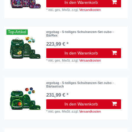
In den Warenkorb
*
inkl. ges. MwSt.
zzgl.
Versandkosten
Top-Artikel
ergobag - 5-teiliges Schulranzen-Set cubo -
BärRex
223,99 € *
In den Warenkorb
*
inkl. ges. MwSt.
zzgl.
Versandkosten
ergobag - 5-teiliges Schulranzen-Set cubo -
Bärtastisch
231,99 € *
In den Warenkorb
*
inkl. ges. MwSt.
zzgl.
Versandkosten