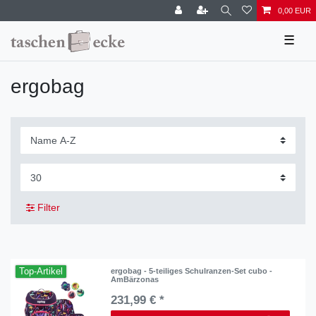
0,00 EUR
☰
ergobag
Filter
Top-Artikel
ergobag - 5-teiliges Schulranzen-Set cubo -
AmBärzonas
231,99 € *