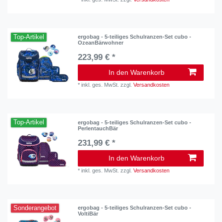
Top-Artikel
ergobag - 5-teiliges Schulranzen-Set cubo -
OzeanBärwohner
223,99 € *
In den Warenkorb
*
inkl. ges. MwSt.
zzgl.
Versandkosten
Top-Artikel
ergobag - 5-teiliges Schulranzen-Set cubo -
PerlentauchBär
231,99 € *
In den Warenkorb
*
inkl. ges. MwSt.
zzgl.
Versandkosten
Sonderangebot
ergobag - 5-teiliges Schulranzen-Set cubo -
VoltiBär