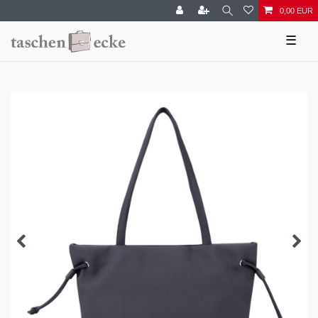
0,00 EUR
☰