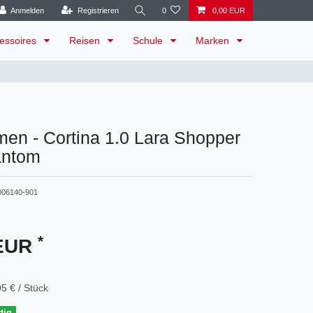
Anmelden
Registrieren
0
0,00 EUR
essoires
Reisen
Schule
Marken
en - Cortina 1.0 Lara Shopper
antom
006140-901
*
 EUR
5 € / Stück
tig