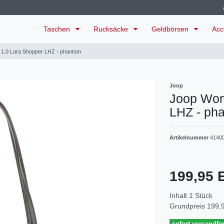
Taschen
Rucksäcke
Geldbörsen
Acc
 1.0 Lara Shopper LHZ - phantom
Joop
Joop Wom
LHZ - ph
Artikelnummer
4140
199,95
Inhalt
1
Stück
Grundpreis
199,9
sofort versandfer