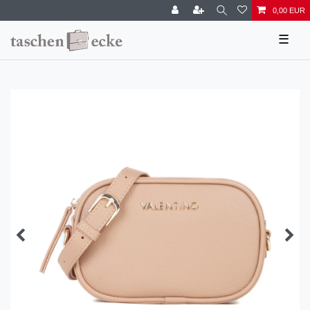
0,00 EUR
☰