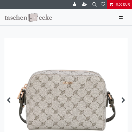
0,00 EUR
☰