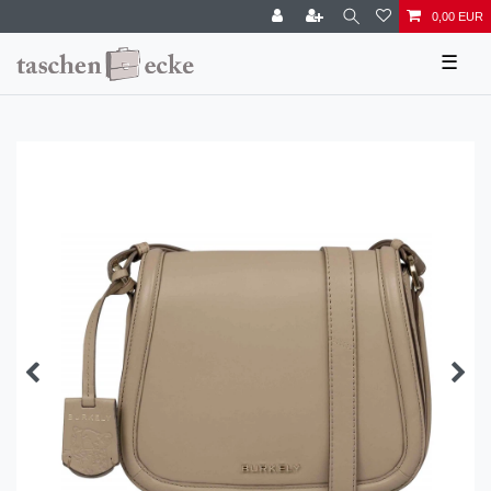
0,00 EUR
☰