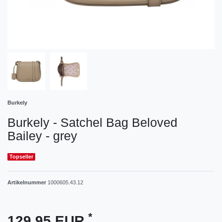
Burkely
Burkely - Satchel Bag Beloved
Bailey - grey
Topseller
Artikelnummer
1000605.43.12
*
129,95 EUR