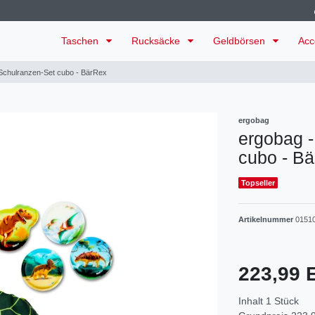
Taschen
Rucksäcke
Geldbörsen
Acc
s Schulranzen-Set cubo - BärRex
ergobag
ergobag -
cubo - B
Topseller
Artikelnummer
0151
223,99
Inhalt
1
Stück