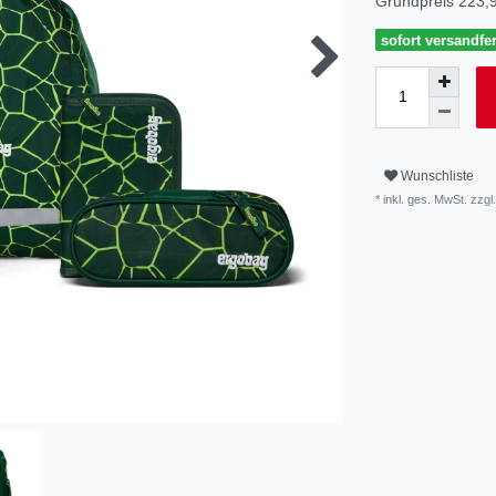
Grundpreis
223,9
sofort versandfer
Wunschliste
* inkl. ges. MwSt. zzgl.