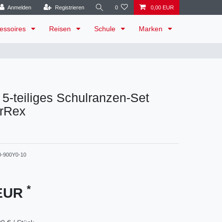
Anmelden
Registrieren
0
0,00 EUR
essoires
Reisen
Schule
Marken
 5-teiliges Schulranzen-Set
ärRex
0-900Y0-10
*
 EUR