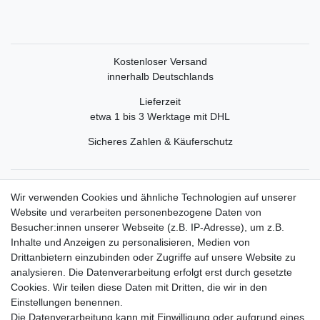
Kostenloser Versand
innerhalb Deutschlands
Lieferzeit
etwa 1 bis 3 Werktage mit DHL
Sicheres Zahlen & Käuferschutz
Service
Wir verwenden Cookies und ähnliche Technologien auf unserer
Mein Konto
Website und verarbeiten personenbezogene Daten von
Versand & Retoure
Besucher:innen unserer Webseite (z.B. IP-Adresse), um z.B.
Inhalte und Anzeigen zu personalisieren, Medien von
Rechtliche Informationen
Drittanbietern einzubinden oder Zugriffe auf unsere Website zu
Widerrufsrecht
analysieren. Die Datenverarbeitung erfolgt erst durch gesetzte
Widerrufsformular
Cookies. Wir teilen diese Daten mit Dritten, die wir in den
Datenschutzerklärung
Einstellungen benennen.
AGB
Die Datenverarbeitung kann mit Einwilligung oder aufgrund eines