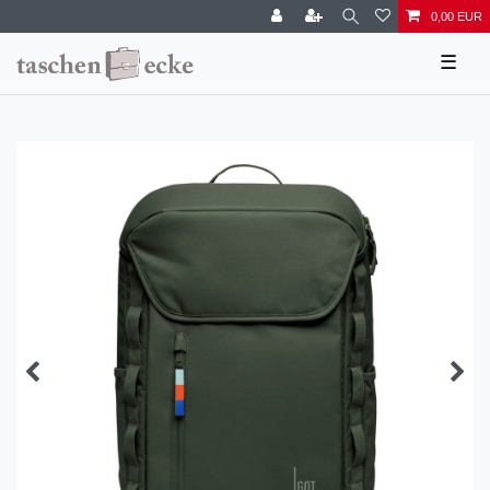
0,00 EUR
☰