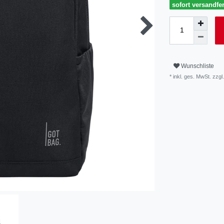
sofort versandfer
Wunschliste
* inkl. ges. MwSt. zzgl.