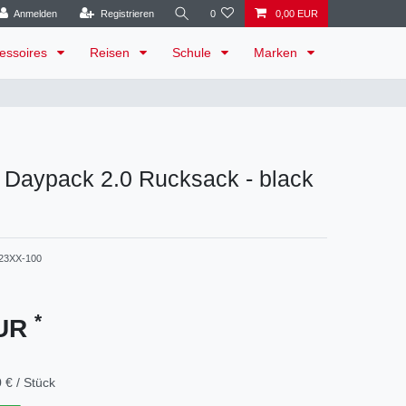
Anmelden
Registrieren
0
0,00 EUR
essoires
Reisen
Schule
Marken
 Daypack 2.0 Rucksack - black
23XX-100
*
EUR
 € / Stück