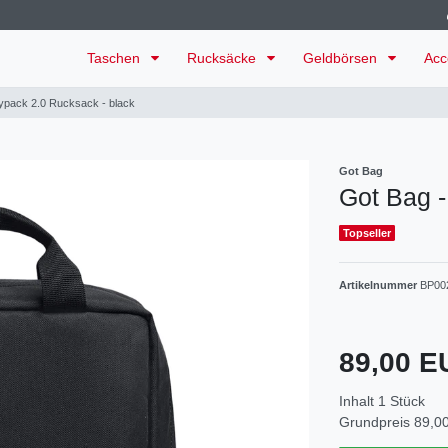
Taschen
Rucksäcke
Geldbörsen
Acc
ypack 2.0 Rucksack - black
Got Bag
Got Bag -
Topseller
Artikelnummer
BP00
89,00 
Inhalt
1
Stück
Grundpreis
89,00