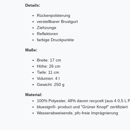
Details:
Rückenpolsterung
verstellbarer Brustgurt
Ziehzunge
Reflektoren
farbige Druckpunkte
Maße:
Breite: 17 cm
Höhe: 26 cm
Tiefe: 11 cm
Volumen: 4 l
Gewicht: 250 g
Material:
100% Polyester, 48% davon recycelt (aus 4 0,5 L 
bluesign®- product und "Grüner Knopf" zertifiziert
Wasserabweisende, pfc-freie Imprägnierung