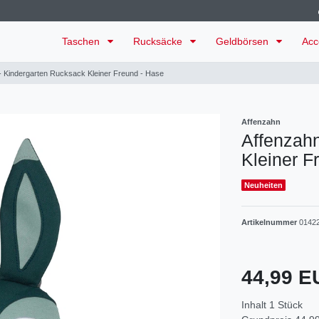
Taschen
Rucksäcke
Geldbörsen
Acc
- Kindergarten Rucksack Kleiner Freund - Hase
Affenzahn
Affenzahn
Kleiner F
Neuheiten
Artikelnummer
0142
44,99 
Inhalt
1
Stück