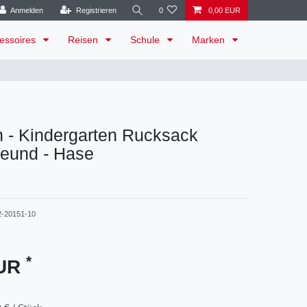
Anmelden
Registrieren
0
0,00 EUR
essoires
Reisen
Schule
Marken
 - Kindergarten Rucksack
reund - Hase
2-20151-10
*
EUR