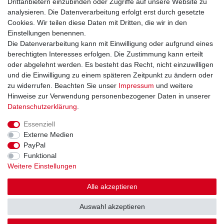
Drittanbietern einzubinden oder Zugriffe auf unsere Website zu
Widerrufsrecht
analysieren. Die Datenverarbeitung erfolgt erst durch gesetzte
Widerrufsformular
Cookies. Wir teilen diese Daten mit Dritten, die wir in den
Datenschutzerklärung
Einstellungen benennen.
AGB
Die Datenverarbeitung kann mit Einwilligung oder aufgrund eines
Impressum
berechtigten Interesses erfolgen. Die Zustimmung kann erteilt
oder abgelehnt werden. Es besteht das Recht, nicht einzuwilligen
und die Einwilligung zu einem späteren Zeitpunkt zu ändern oder
Kontakt
Vertrag widerrufen
zu widerrufen. Beachten Sie unser
Impressum
und weitere
Hinweise zur Verwendung personenbezogener Daten in unserer
Zahlungsarten
Daten­schutz­erklärung
.
Paypal
Essenziell
Kreditkarte
Externe Medien
Lastschrift
PayPal
Apple Pay
Funktional
Google Pay
Weitere Einstellungen
Vorkasse
Folgen Sie uns bei
Alle akzeptieren
Facebook
Auswahl akzeptieren
Instagram