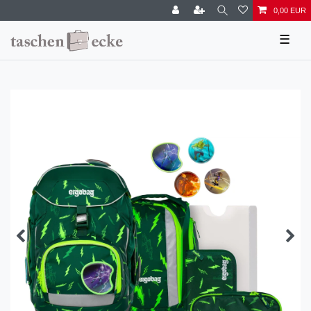
0,00 EUR
☰