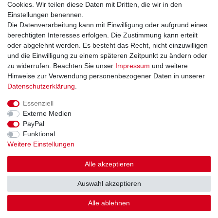
Cookies. Wir teilen diese Daten mit Dritten, die wir in den
Datenschutzerklärung
Einstellungen benennen.
AGB
Die Datenverarbeitung kann mit Einwilligung oder aufgrund eines
Impressum
berechtigten Interesses erfolgen. Die Zustimmung kann erteilt
oder abgelehnt werden. Es besteht das Recht, nicht einzuwilligen
und die Einwilligung zu einem späteren Zeitpunkt zu ändern oder
Kontakt
Vertrag widerrufen
zu widerrufen. Beachten Sie unser
Impressum
und weitere
Hinweise zur Verwendung personenbezogener Daten in unserer
Zahlungsarten
Daten­schutz­erklärung
.
Paypal
Essenziell
Kreditkarte
Externe Medien
Lastschrift
PayPal
Apple Pay
Funktional
Google Pay
Weitere Einstellungen
Vorkasse
Folgen Sie uns bei
Alle akzeptieren
Facebook
Auswahl akzeptieren
Instagram
Alle ablehnen