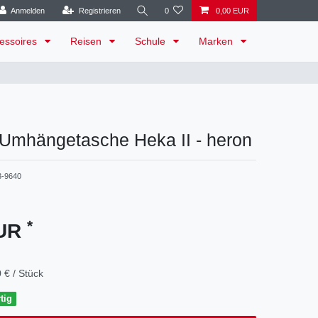
Anmelden
Registrieren
0
0,00 EUR
essoires
Reisen
Schule
Marken
Umhängetasche Heka II - heron
3-9640
*
EUR
 € / Stück
tig