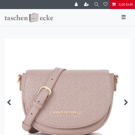
0,00 EUR
☰