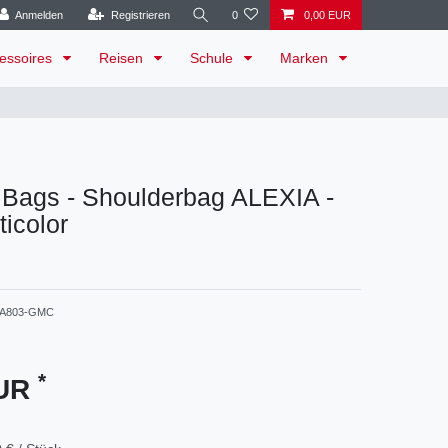
Anmelden
Registrieren
0
0,00 EUR
essoires
Reisen
Schule
Marken
 Bags - Shoulderbag ALEXIA -
ticolor
A803-GMC
*
EUR