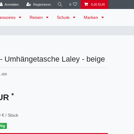
Anmelden
Registrieren
0
0,00 EUR
essoires
Reisen
Schule
Marken
 - Umhängetasche Laley - beige
1.400
*
EUR
 € / Stück
tig