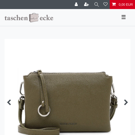
0,00 EUR
☰