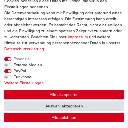
Cookies. Wir teilen diese Daten mit Dritten, die wir in den
Datenschutzerklärung
Einstellungen benennen.
AGB
Die Datenverarbeitung kann mit Einwilligung oder aufgrund eines
Impressum
berechtigten Interesses erfolgen. Die Zustimmung kann erteilt
oder abgelehnt werden. Es besteht das Recht, nicht einzuwilligen
und die Einwilligung zu einem späteren Zeitpunkt zu ändern oder
Kontakt
Vertrag widerrufen
zu widerrufen. Beachten Sie unser
Impressum
und weitere
Hinweise zur Verwendung personenbezogener Daten in unserer
Zahlungsarten
Daten­schutz­erklärung
.
Paypal
Essenziell
Kreditkarte
Externe Medien
Lastschrift
PayPal
Apple Pay
Funktional
Google Pay
Weitere Einstellungen
Vorkasse
Folgen Sie uns bei
Alle akzeptieren
Facebook
Auswahl akzeptieren
Instagram
Alle ablehnen