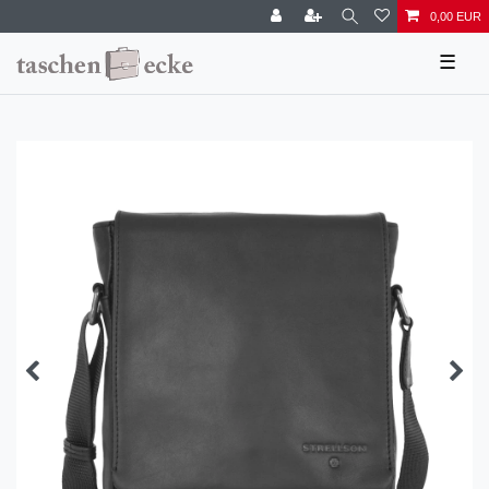
0,00 EUR
☰