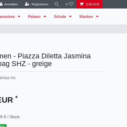
Anmelden
Registrieren
0
0,00 EUR
essoires
Reisen
Schule
Marken
en - Piazza Diletta Jasmina
bag SHZ - greige
007516-753
*
 EUR
5 € / Stück
tig