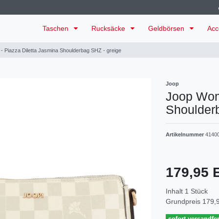
Taschen
Rucksäcke
Geldbörsen
Acc
 Piazza Diletta Jasmina Shoulderbag SHZ - greige
Joop
Joop Wom
Shoulder
Artikelnummer
4140
179,95
Inhalt
1
Stück
Grundpreis
179,9
sofort versandfer