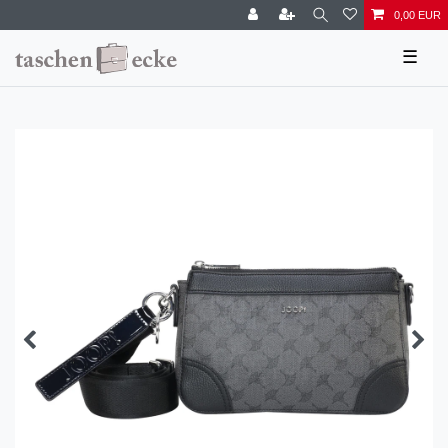
0,00 EUR
☰