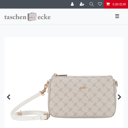
0,00 EUR
☰