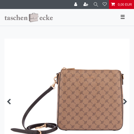
0,00 EUR
☰