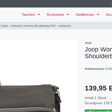
Taschen
Rucksäcke
Geldbörsen
Acc
eans - Lietissimo Jasmina Shoulderbag SHZ - castlerock
Joop
Joop Wom
Shoulderb
Artikelnummer
4130
139,95
Inhalt
1
Stück
Grundpreis
139,9
sofort versandfer