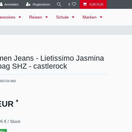
Anmelden
Registrieren
0
0,00 EUR
essoires
Reisen
Schule
Marken
en Jeans - Lietissimo Jasmina
ag SHZ - castlerock
000734-860
*
 EUR
5 € / Stück
tig