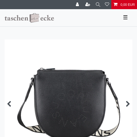
0,00 EUR
☰