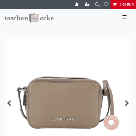
0,00 EUR
☰