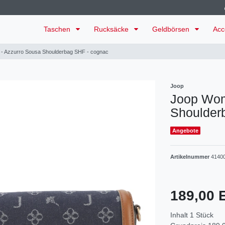
Taschen
Rucksäcke
Geldbörsen
Acc
- Azzurro Sousa Shoulderbag SHF - cognac
Joop
Joop Wom
Shoulder
Angebote
Artikelnummer
4140
189,00
Inhalt
1
Stück