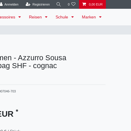
Anmelden
Registrieren
0
0,00 EUR
essoires
Reisen
Schule
Marken
en - Azzurro Sousa
bag SHF - cognac
007046-703
*
 EUR