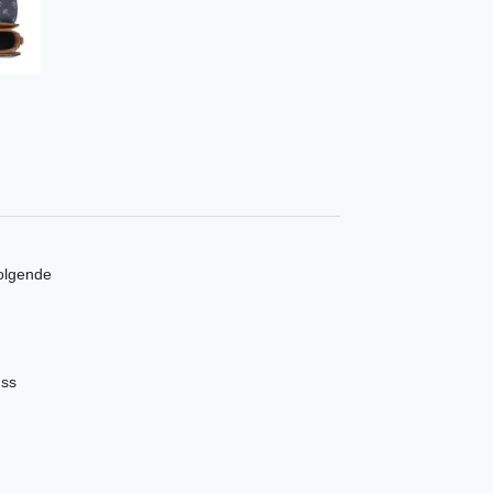
olgende
uss