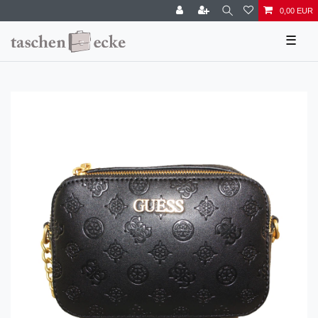
0,00 EUR
☰