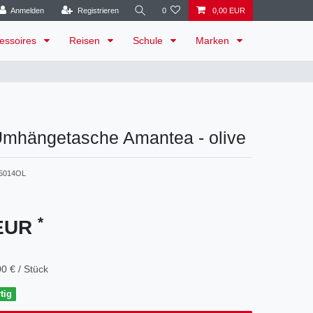
Anmelden
Registrieren
0
0,00 EUR
essoires
Reisen
Schule
Marken
Umhängetasche Amantea - olive
5014OL
*
 EUR
0 € / Stück
tig