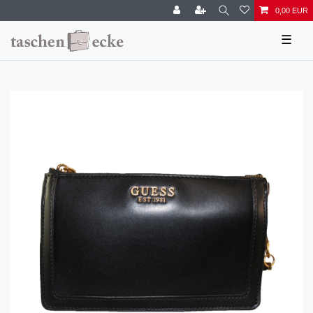
0,00 EUR
☰