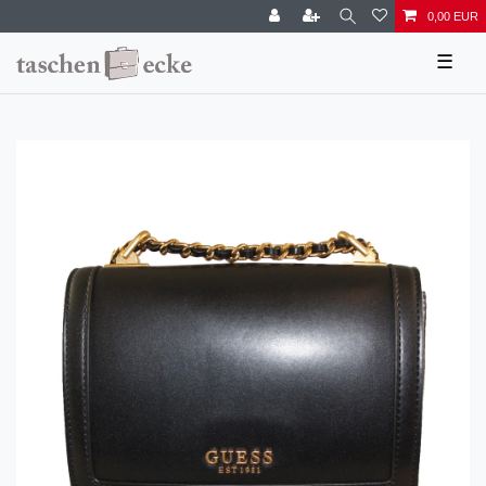
0,00 EUR
☰