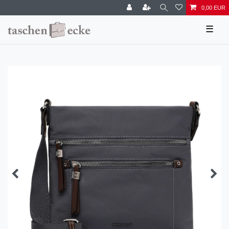
0,00 EUR
☰