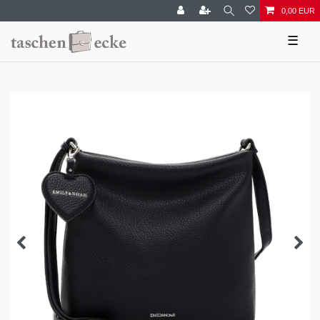
0,00 EUR
☰