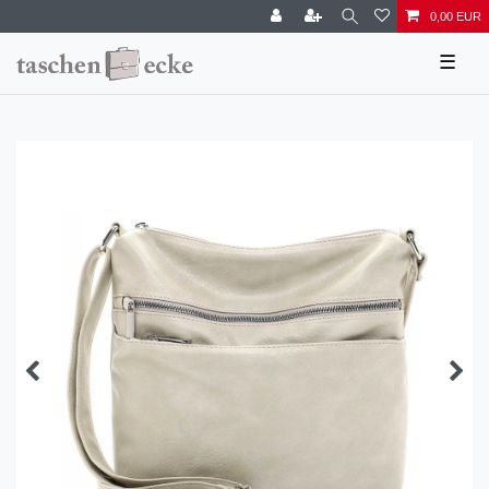
0,00 EUR
☰