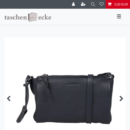
0,00 EUR
☰