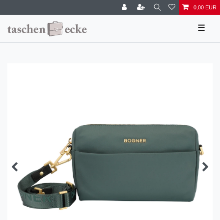
0,00 EUR
☰