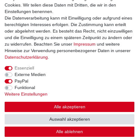
Widerrufsformular
Cookies. Wir teilen diese Daten mit Dritten, die wir in den
Datenschutzerklärung
Einstellungen benennen.
AGB
Die Datenverarbeitung kann mit Einwilligung oder aufgrund eines
Impressum
berechtigten Interesses erfolgen. Die Zustimmung kann erteilt
oder abgelehnt werden. Es besteht das Recht, nicht einzuwilligen
und die Einwilligung zu einem späteren Zeitpunkt zu ändern oder
Kontakt
Vertrag widerrufen
zu widerrufen. Beachten Sie unser
Impressum
und weitere
Hinweise zur Verwendung personenbezogener Daten in unserer
Zahlungsarten
Daten­schutz­erklärung
.
Paypal
Essenziell
Kreditkarte
Externe Medien
Lastschrift
PayPal
Apple Pay
Funktional
Google Pay
Weitere Einstellungen
Vorkasse
Folgen Sie uns bei
Alle akzeptieren
Facebook
Auswahl akzeptieren
Instagram
Alle ablehnen