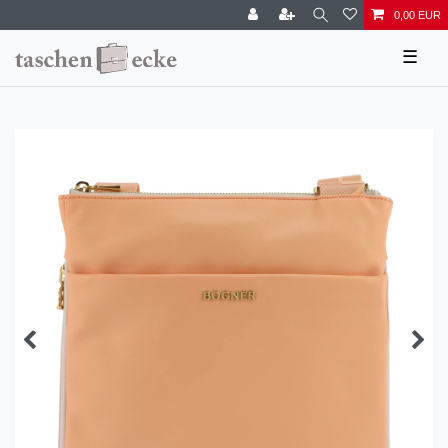
0,00 EUR
☰