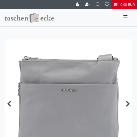
0,00 EUR
☰